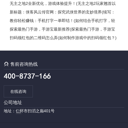
无主之地2全新优化，游戏体验提升！(无主之地2玩家翘首以
盼的全新升级，游戏体验获得飞跃式优化！)
新标题：侠客风云传官网：探究武侠世界的玄妙境界(续写：
侠客风云传官网——揭秘武侠世界的神秘奥妙)
教你轻松赚钱：手机打字一单即结！(如何结合手机打字，轻
松实现赚钱？)
探索最热门手游，手游宝最新推荐(探索最热门手游，手游宝
最新推荐——最全手游推荐指南)
扫码领红包的二维码怎么弄(如何制作游戏中的扫码领红包？)

售前咨询热线
在线咨询
公司地址
地址：仁怀市扫滔之巅401号