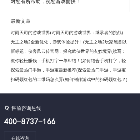
对您有所帮助，祝您游戏愉快！
最新文章
时雨天司的游戏世界(时雨天司的游戏世界：继承者的挑战)
无主之地2全新优化，游戏体验提升！(无主之地2玩家翘首以
盼的全新升级，游戏体验获得飞跃式优化！)
新标题：侠客风云传官网：探究武侠世界的玄妙境界(续写：
侠客风云传官网——揭秘武侠世界的神秘奥妙)
教你轻松赚钱：手机打字一单即结！(如何结合手机打字，轻
松实现赚钱？)
探索最热门手游，手游宝最新推荐(探索最热门手游，手游宝
最新推荐——最全手游推荐指南)
扫码领红包的二维码怎么弄(如何制作游戏中的扫码领红包？)

售前咨询热线
在线咨询