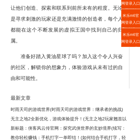
网登录入口
让他们创造、探索和联系到前所未有的程度。无论
网页版
米乐m6官
是寻求刺激的玩家还是充满激情的创造者，每个人
网登录入口
都能在这个不断发展的虚拟王国中找到自己的归
手机版入口
米乐m6官
属。
网登录入口
APP下载
准备好踏入黄油星球了吗？加入这个令人兴奋
的社区，解锁你的想象力，体验游戏从未有过的自
由和可能性。
最新文章
时雨天司的游戏世界(时雨天司的游戏世界：继承者的挑战)
无主之地2全新优化，游戏体验提升！(无主之地2玩家翘首以
盼的全新升级，游戏体验获得飞跃式优化！)
新标题：侠客风云传官网：探究武侠世界的玄妙境界(续写：
侠客风云传官网——揭秘武侠世界的神秘奥妙)
教你轻松赚钱：手机打字一单即结！(如何结合手机打字，轻