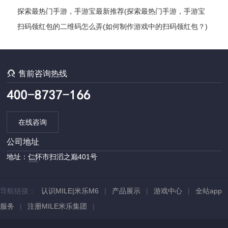
松实现赚钱？)
探索最热门手游，手游宝最新推荐(探索最热门手游，手游宝
最新推荐——最全手游推荐指南)
扫码领红包的二维码怎么弄(如何制作游戏中的扫码领红包？)

售前咨询热线
在线咨询
公司地址
地址：仁怀市扫滔之巅401号
导航链接：
认识MILE|米乐M6
|
产品展示
|
游戏中心
|
全站app
服务
|
注册MILE米乐集团
|